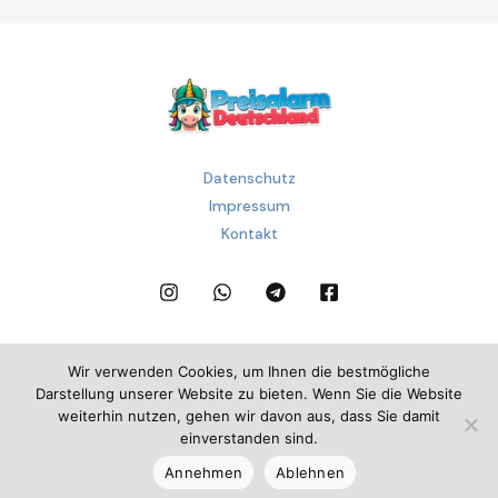
Datenschutz
Impressum
Kontakt
Wir verwenden Cookies, um Ihnen die bestmögliche
Darstellung unserer Website zu bieten. Wenn Sie die Website
E&G Klasse – Preisalarm Deutschland
weiterhin nutzen, gehen wir davon aus, dass Sie damit
Copyright © 2026
einverstanden sind.
Erstellt von RP.Studio
Annehmen
Ablehnen