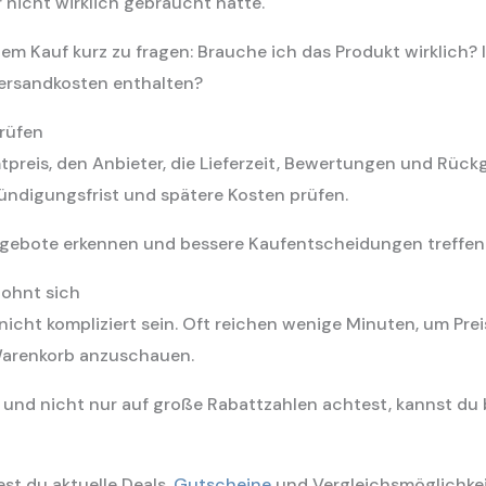
 nicht wirklich gebraucht hätte.
 dem Kauf kurz zu fragen: Brauche ich das Produkt wirklich? I
Versandkosten enthalten?
prüfen
reis, den Anbieter, die Lieferzeit, Bewertungen und Rüc
 Kündigungsfrist und spätere Kosten prüfen.
ngebote erkennen und bessere Kaufentscheidungen treffen
lohnt sich
cht kompliziert sein. Oft reichen wenige Minuten, um Prei
Warenkorb anzuschauen.
 und nicht nur auf große Rabattzahlen achtest, kannst du
st du aktuelle Deals,
Gutscheine
und Vergleichsmöglichke