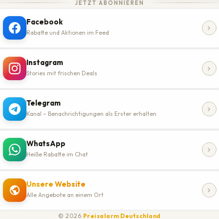
JETZT ABONNIEREN
Facebook
Rabatte und Aktionen im Feed
Instagram
Stories mit frischen Deals
Telegram
Kanal – Benachrichtigungen als Erster erhalten
WhatsApp
Heiße Rabatte im Chat
Unsere Website
Alle Angebote an einem Ort
© 2026
Preisalarm Deutschland